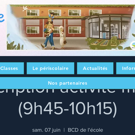
e
Classes
Le périscolaire
Actualités
Infor
cription activité 
Nos partenaires
(9h45-10h15)
sam. 07 juin
  |  
BCD de l'école